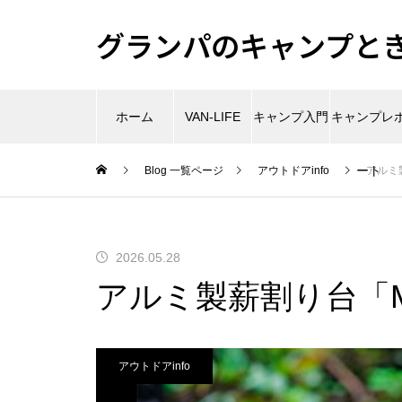
グランパのキャンプときど
ホーム
VAN-LIFE
キャンプ入門
キャンプレ
ート
Blog 一覧ページ
アウトドアinfo
アルミ
2026.05.28
アルミ製薪割り台「M7
アウトドアinfo