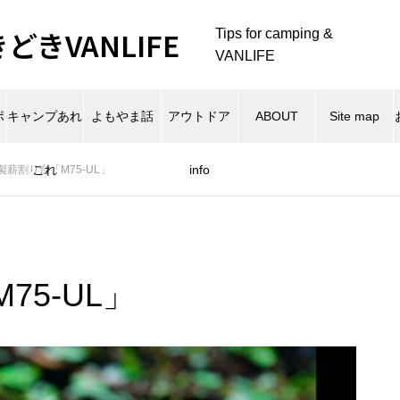
きVANLIFE
Tips for camping &
VANLIFE
ポ
キャンプあれ
よもやま話
アウトドア
ABOUT
Site map
これ
info
製薪割り台「M75-UL」
5-UL」