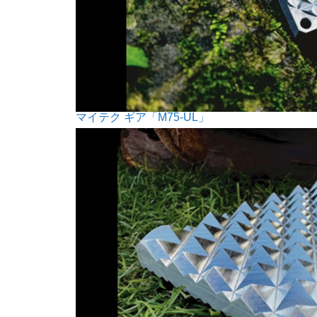
マイテク ギア「M75-UL」