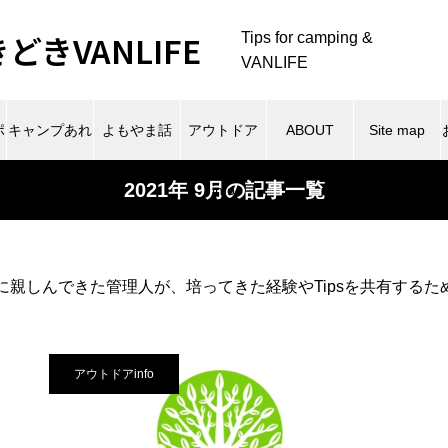
きVANLIFE
Tips for camping &
VANLIFE
ポ
キャンプあれ
よもやま話
アウトドア
ABOUT
Site map
2021年 9月の記事一覧
これ
info
に親しんできた管理人が、培ってきた経験やTipsを共有する
アウトドアinfo