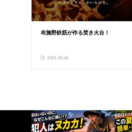
布施野鉄筋が作る焚き火台！
2021.09.04