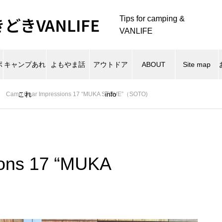
きVANLIFE
Tips for camping &
VANLIFE
ポ
キャンプあれ
よもやま話
アウトドア
ABOUT
Site map
これ
info
Camp Gear Impressions 17 “MUKA STOVE”（SOTO)
ons 17 “MUKA