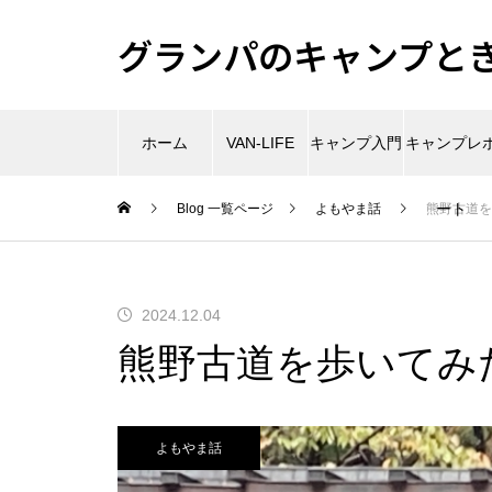
グランパのキャンプときど
ホーム
VAN-LIFE
キャンプ入門
キャンプレ
ート
Blog 一覧ページ
よもやま話
熊野古道を
2024.12.04
熊野古道を歩いてみ
よもやま話