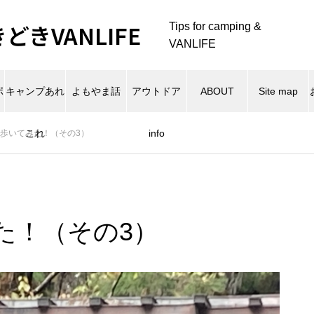
きVANLIFE
Tips for camping &
VANLIFE
ポ
キャンプあれ
よもやま話
アウトドア
ABOUT
Site map
これ
info
歩いてみた！（その3）
た！（その3）