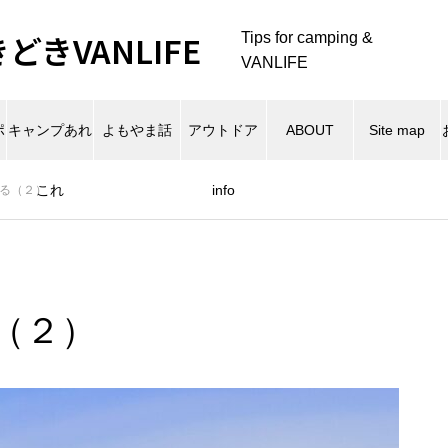
きVANLIFE
Tips for camping &
VANLIFE
ポ
キャンプあれ
よもやま話
アウトドア
ABOUT
Site map
これ
info
る（２）
（２）