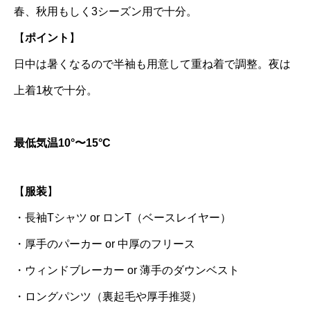
春、秋用もしく3シーズン用で十分。
【
ポイント
】
日中は暑くなるので半袖も用意して重ね着で調整。夜は
上着1枚で十分。
最低気温10°〜15°C
【
服装
】
・長袖Tシャツ or ロンT（ベースレイヤー）
・厚手のパーカー or 中厚のフリース
・ウィンドブレーカー or 薄手のダウンベスト
・ロングパンツ（裏起毛や厚手推奨）