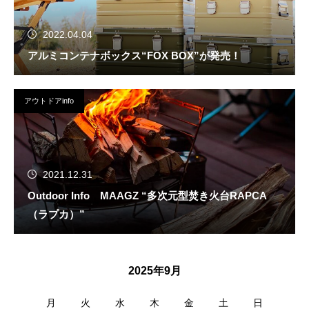
2022.04.04
アルミコンテナボックス“FOX BOX”が発売！
アウトドアinfo
2021.12.31
Outdoor Info MAAGZ “多次元型焚き火台RAPCA
（ラプカ）”
2025年9月
月
火
水
木
金
土
日