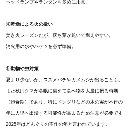
ヘッドランプやランタンを多めに用意。
④
乾燥による火の扱い
焚き火シーズンだが、落ち葉が乾いて燃えやすい。
消火用の水やバケツを必ず準備。
⑤
動物や虫対策
夏より少ないが、スズメバチやカメムシが出ることも。
また秋はクマが冬眠に備えて食べ物を大量に摂る時期
（飽食期）であり、特にドングリなどの木の実が不作の
年に人里へ出没する可能性が高まるため注意が必要です
2025年はどんぐりの不作の年と言われています。