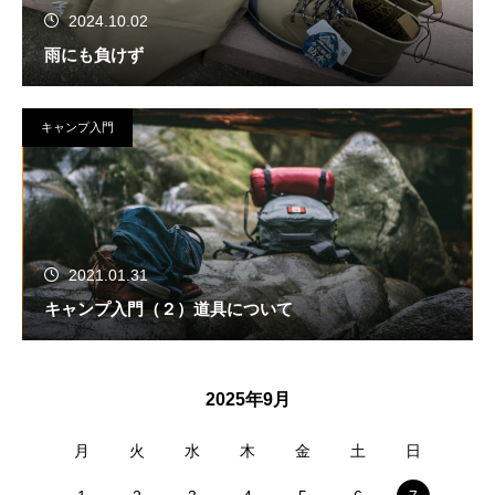
2024.10.02
雨にも負けず
キャンプ入門
2021.01.31
キャンプ入門（２）道具について
2025年9月
月
火
水
木
金
土
日