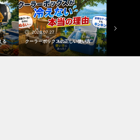
2026.07.22
2026.
使い方
真夏のキャンプで絶対やってはいけな
西湖自由
い行動ランキング