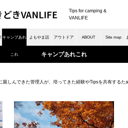
きVANLIFE
Tips for camping &
VANLIFE
ポ
キャンプあれ
よもやま話
アウトドア
ABOUT
Site map
キャンプあれこれ
これ
info
に親しんできた管理人が、培ってきた経験やTipsを共有する